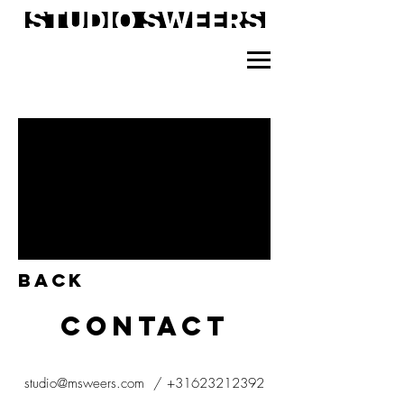
BACK
CONTACT
studio@msweers.com
/
+31623212392